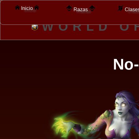
Inicio
Razas
Clase
W
O
R
L
D
O
No-