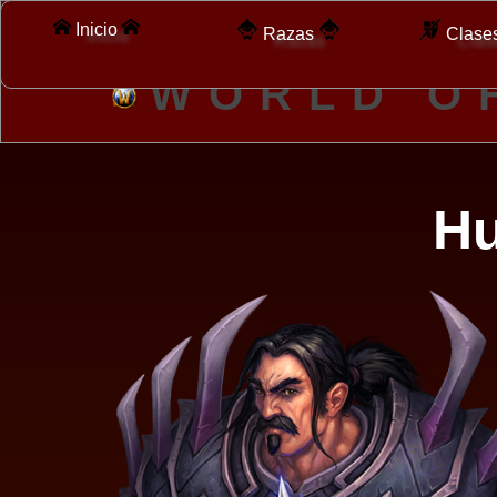
Inicio
Razas
Clase
W
O
R
L
D
O
H