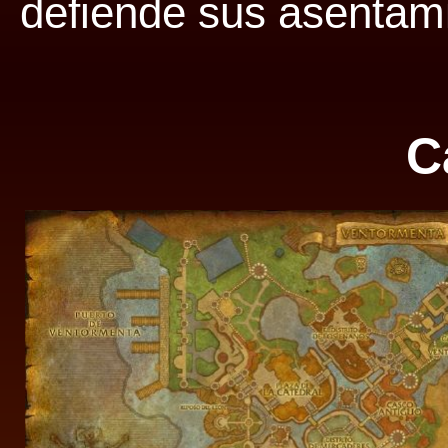
defiende sus asentami
C